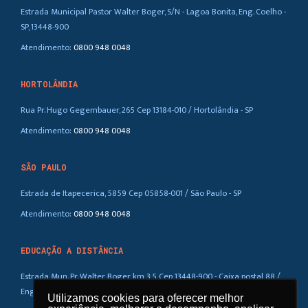
Estrada Municipal Pastor Walter Boger, S/N - Lagoa Bonita, Eng. Coelho -
SP, 13448-900
Atendimento:
0800 948 0048
HORTOLÂNDIA
Rua Pr. Hugo Gegembauer, 265 Cep 13184-010 / Hortolândia - SP
Atendimento:
0800 948 0048
SÃO PAULO
Estrada de Itapecerica, 5859 Cep 05858-001 / São Paulo - SP
Atendimento:
0800 948 0048
EDUCAÇÃO A DISTÂNCIA
Estrada Mun. Pr. Walter Boger, km 3,5 Cep 13448-900 - Caixa postal 88 /
Eng. Coelho – SP
Utilizamos cookies para oferecer melhor
Utilizamos cookies para oferecer melhor