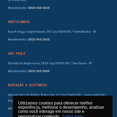
SP, 13448-900
Atendimento:
0800 948 0048
HORTOLÂNDIA
Rua Pr. Hugo Gegembauer, 265 Cep 13184-010 / Hortolândia - SP
Atendimento:
0800 948 0048
SÃO PAULO
Estrada de Itapecerica, 5859 Cep 05858-001 / São Paulo - SP
Atendimento:
0800 948 0048
EDUCAÇÃO A DISTÂNCIA
Estrada Mun. Pr. Walter Boger, km 3,5 Cep 13448-900 - Caixa postal 88 /
Eng. Coelho – SP
Utilizamos cookies para oferecer melhor
Utilizamos cookies para oferecer melhor
experiência, melhorar o desempenho, analisar
experiência, melhorar o desempenho, analisar
Atendimento:
0800 948 0048
como você interage em nosso site e
como você interage em nosso site e
personalizar conteúdo.
personalizar conteúdo.
Saiba mais
Saiba mais