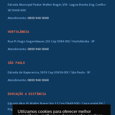
Estrada Municipal Pastor Walter Boger, S/N - Lagoa Bonita, Eng. Coelho -
SP, 13448-900
Atendimento:
0800 948 0048
HORTOLÂNDIA
Rua Pr. Hugo Gegembauer, 265 Cep 13184-010 / Hortolândia - SP
Atendimento:
0800 948 0048
SÃO PAULO
Estrada de Itapecerica, 5859 Cep 05858-001 / São Paulo - SP
Atendimento:
0800 948 0048
EDUCAÇÃO A DISTÂNCIA
Estrada Mun. Pr. Walter Boger, km 3,5 Cep 13448-900 - Caixa postal 88 /
Eng. Coelho – SP
Utilizamos cookies para oferecer melhor
Utilizamos cookies para oferecer melhor