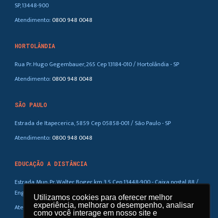
SP, 13448-900
Atendimento:
0800 948 0048
HORTOLÂNDIA
Rua Pr. Hugo Gegembauer, 265 Cep 13184-010 / Hortolândia - SP
Atendimento:
0800 948 0048
SÃO PAULO
Estrada de Itapecerica, 5859 Cep 05858-001 / São Paulo - SP
Atendimento:
0800 948 0048
EDUCAÇÃO A DISTÂNCIA
Estrada Mun. Pr. Walter Boger, km 3,5 Cep 13448-900 - Caixa postal 88 /
Eng. Coelho – SP
Utilizamos cookies para oferecer melhor
Utilizamos cookies para oferecer melhor
experiência, melhorar o desempenho, analisar
experiência, melhorar o desempenho, analisar
Atendimento:
0800 948 0048
como você interage em nosso site e
como você interage em nosso site e