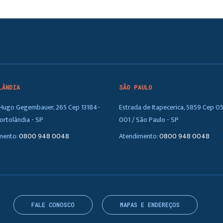
LÂNDIA
SÃO PAULO
. Hugo Gegembauer, 265 Cep 13184-
Estrada de Itapecerica, 5859 Cep 0
ortolândia - SP
001 / São Paulo - SP
mento:
0800 948 0048
Atendimento:
0800 948 0048
FALE CONOSCO
MAPAS E ENDEREÇOS