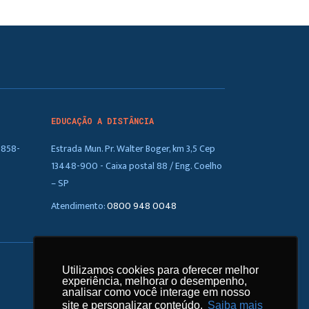
EDUCAÇÃO A DISTÂNCIA
5858-
Estrada Mun. Pr. Walter Boger, km 3,5 Cep
13448-900 - Caixa postal 88 / Eng. Coelho
– SP
Atendimento:
0800 948 0048
Utilizamos cookies para oferecer melhor
Utilizamos cookies para oferecer melhor
experiência, melhorar o desempenho,
experiência, melhorar o desempenho,
analisar como você interage em nosso
analisar como você interage em nosso
site e personalizar conteúdo.
site e personalizar conteúdo.
Saiba mais
Saiba mais