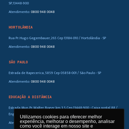
SP, 13448-900
Atendimento:
0800 948 0048
HORTOLÂNDIA
Rua Pr. Hugo Gegembauer, 265 Cep 13184-010 / Hortolândia - SP
Atendimento:
0800 948 0048
SÃO PAULO
Estrada de Itapecerica, 5859 Cep 05858-001 / São Paulo - SP
Atendimento:
0800 948 0048
EDUCAÇÃO A DISTÂNCIA
Estrada Mun. Pr. Walter Boger, km 3,5 Cep 13448-900 - Caixa postal 88 /
Eng. Coelho – SP
Utilizamos cookies para oferecer melhor
Utilizamos cookies para oferecer melhor
experiência, melhorar o desempenho, analisar
experiência, melhorar o desempenho, analisar
Atendimento:
0800 948 0048
como você interage em nosso site e
como você interage em nosso site e