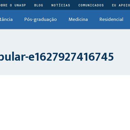
OBRE O UNASP
BLOG
NOTÍCIAS
COMUNICADOS
EU APOI
tância
Pós-graduação
Medicina
Residencial
bular-e1627927416745