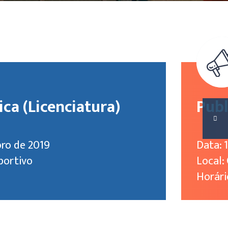
ica (Licenciatura)
Publ
ro de 2019
Data: 
portivo
Local:
Horári