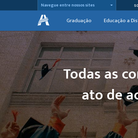
Navegue entre nossos sites
S
Graduação
Educação a Dis
Todas as c
ato de ac