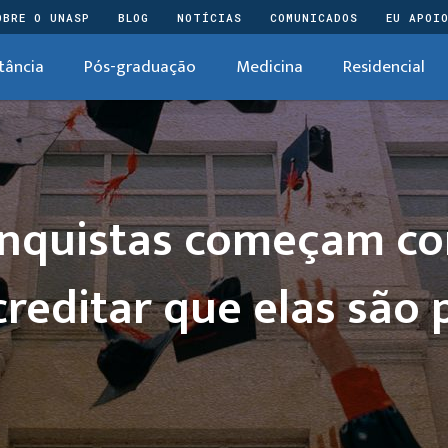
OBRE O UNASP
BLOG
NOTÍCIAS
COMUNICADOS
EU APOI
tância
Pós-graduação
Medicina
Residencial
onquistas começam co
reditar que elas são 