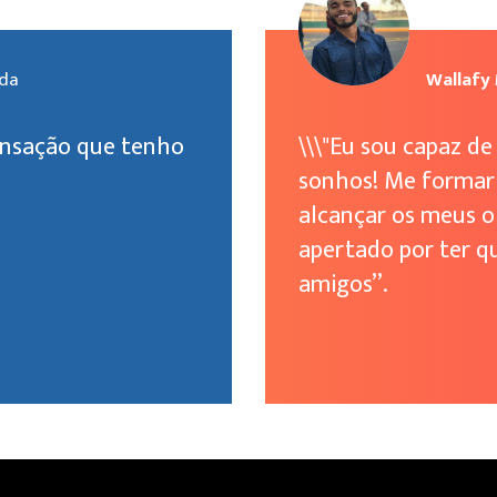
nda
Wallafy
ensação que tenho
\\\"Eu sou capaz d
sonhos! Me formar s
alcançar os meus o
apertado por ter qu
amigos’’.