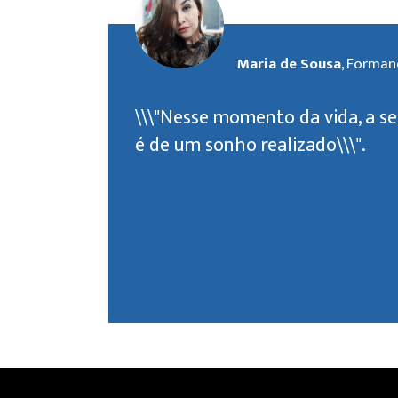
Maria de Sousa
, Forma
\\\"Nesse momento da vida, a s
é de um sonho realizado\\\".