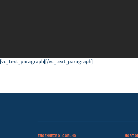
[vc_text_paragraph][/vc_text_paragraph]
ENGENHEIRO COELHO
HORTO