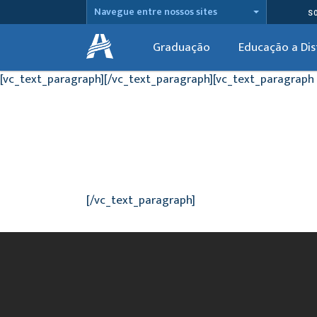
Navegue entre nossos sites
S
Graduação
Educação a Dis
[vc_text_paragraph][/vc_text_paragraph][vc_text_paragraph 
[/vc_text_paragraph]