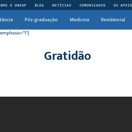
OBRE O UNASP
BLOG
NOTÍCIAS
COMUNICADOS
EU APOI
tância
Pós-graduação
Medicina
Residencial
emphasis="1"]
Gratidão