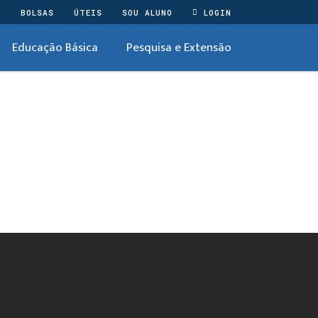
O
BOLSAS
ÚTEIS
SOU ALUNO
LOGIN
Educação Básica
Pesquisa e Extensão