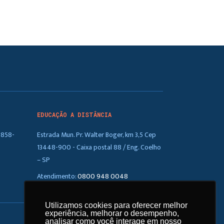
EDUCAÇÃO A DISTÂNCIA
5858-
Estrada Mun. Pr. Walter Boger, km 3,5 Cep
13448-900 - Caixa postal 88 / Eng. Coelho
– SP
Atendimento:
0800 948 0048
Utilizamos cookies para oferecer melhor
Utilizamos cookies para oferecer melhor
experiência, melhorar o desempenho,
experiência, melhorar o desempenho,
analisar como você interage em nosso
analisar como você interage em nosso