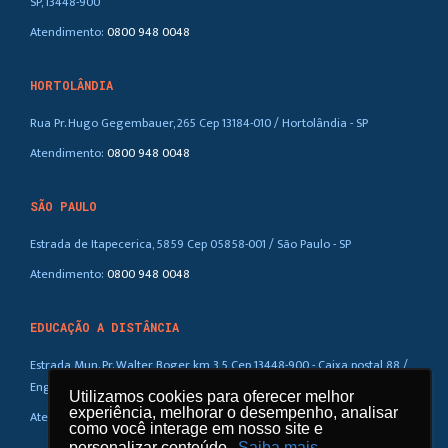
SP, 13448-900
Atendimento:
0800 948 0048
HORTOLÂNDIA
Rua Pr. Hugo Gegembauer, 265 Cep 13184-010 / Hortolândia - SP
Atendimento:
0800 948 0048
SÃO PAULO
Estrada de Itapecerica, 5859 Cep 05858-001 / São Paulo - SP
Atendimento:
0800 948 0048
EDUCAÇÃO A DISTÂNCIA
Estrada Mun. Pr. Walter Boger, km 3,5 Cep 13448-900 - Caixa postal 88 /
Eng. Coelho – SP
Utilizamos cookies para oferecer melhor
Utilizamos cookies para oferecer melhor
experiência, melhorar o desempenho, analisar
experiência, melhorar o desempenho, analisar
Atendimento:
0800 948 0048
como você interage em nosso site e
como você interage em nosso site e
personalizar conteúdo.
personalizar conteúdo.
Saiba mais
Saiba mais