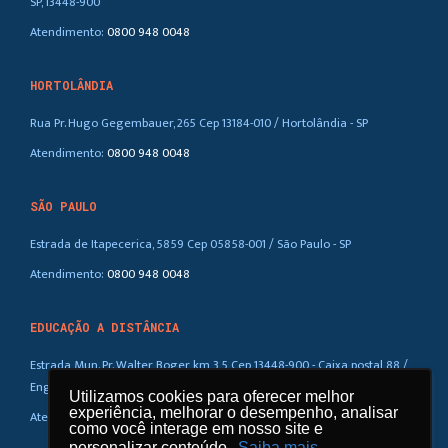
SP, 13448-900
Atendimento:
0800 948 0048
HORTOLÂNDIA
Rua Pr. Hugo Gegembauer, 265 Cep 13184-010 / Hortolândia - SP
Atendimento:
0800 948 0048
SÃO PAULO
Estrada de Itapecerica, 5859 Cep 05858-001 / São Paulo - SP
Atendimento:
0800 948 0048
EDUCAÇÃO A DISTÂNCIA
Estrada Mun. Pr. Walter Boger, km 3,5 Cep 13448-900 - Caixa postal 88 /
Eng. Coelho – SP
Utilizamos cookies para oferecer melhor
Utilizamos cookies para oferecer melhor
experiência, melhorar o desempenho, analisar
experiência, melhorar o desempenho, analisar
Atendimento:
0800 948 0048
como você interage em nosso site e
como você interage em nosso site e
personalizar conteúdo.
personalizar conteúdo.
Saiba mais
Saiba mais