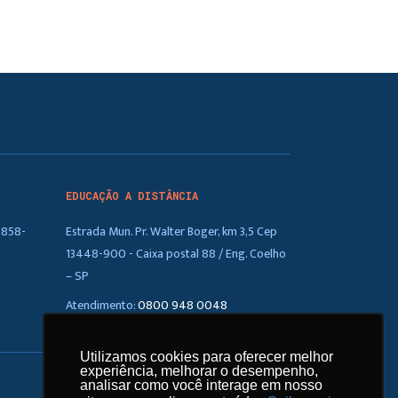
EDUCAÇÃO A DISTÂNCIA
5858-
Estrada Mun. Pr. Walter Boger, km 3,5 Cep
13448-900 - Caixa postal 88 / Eng. Coelho
– SP
Atendimento:
0800 948 0048
Utilizamos cookies para oferecer melhor
Utilizamos cookies para oferecer melhor
experiência, melhorar o desempenho,
experiência, melhorar o desempenho,
analisar como você interage em nosso
analisar como você interage em nosso