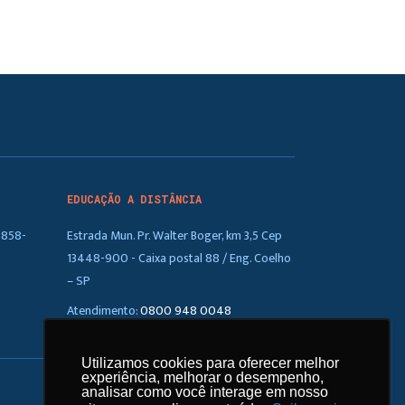
EDUCAÇÃO A DISTÂNCIA
5858-
Estrada Mun. Pr. Walter Boger, km 3,5 Cep
13448-900 - Caixa postal 88 / Eng. Coelho
– SP
Atendimento:
0800 948 0048
Utilizamos cookies para oferecer melhor
Utilizamos cookies para oferecer melhor
experiência, melhorar o desempenho,
experiência, melhorar o desempenho,
analisar como você interage em nosso
analisar como você interage em nosso