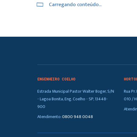
Carregando conteúdo...
ENGENHEIRO COELHO
HORTO
Estrada Municipal Pastor Walter Boger, S/N
Rua Pr
- Lagoa Bonita, Eng. Coelho - SP, 13448-
010 / H
900
Atendi
Atendimento:
0800 948 0048