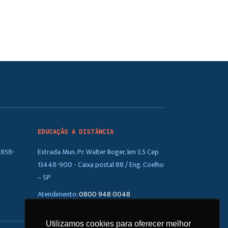
EDUCAÇÃO A DISTÂNCIA
5858-
Estrada Mun. Pr. Walter Boger, km 3,5 Cep
13448-900 - Caixa postal 88 / Eng. Coelho
– SP
Atendimento:
0800 948 0048
Utilizamos cookies para oferecer melhor
Utilizamos cookies para oferecer melhor