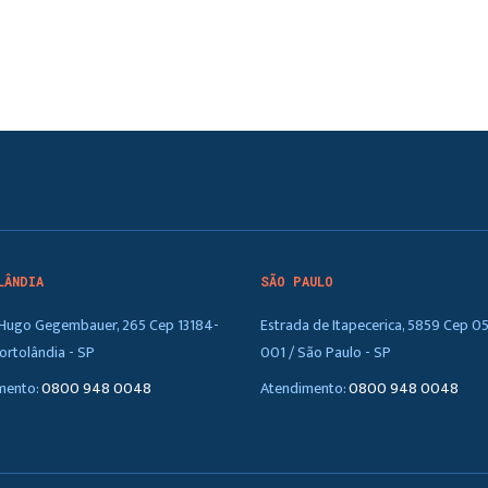
LÂNDIA
SÃO PAULO
. Hugo Gegembauer, 265 Cep 13184-
Estrada de Itapecerica, 5859 Cep 0
ortolândia - SP
001 / São Paulo - SP
mento:
0800 948 0048
Atendimento:
0800 948 0048