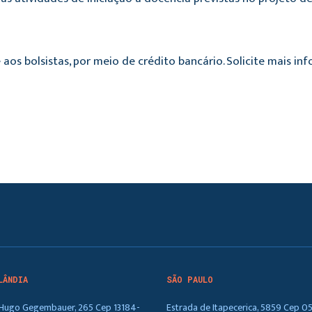
aos bolsistas, por meio de crédito bancário. Solicite mais in
LÂNDIA
SÃO PAULO
. Hugo Gegembauer, 265 Cep 13184-
Estrada de Itapecerica, 5859 Cep 0