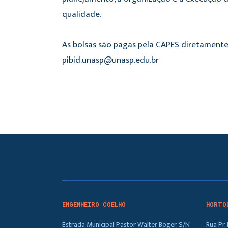
qualidade.
As bolsas são pagas pela CAPES diretamente 
pibid.unasp@unasp.edu.br
ENGENHEIRO COELHO
HORTO
Estrada Municipal Pastor Walter Boger, S/N
Rua Pr