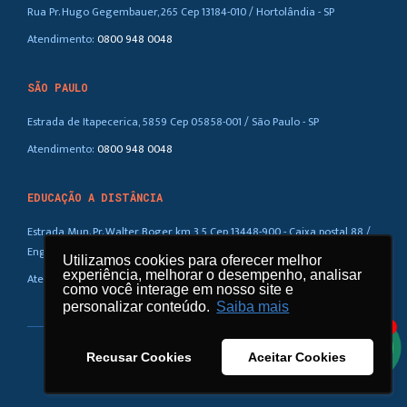
Rua Pr. Hugo Gegembauer, 265 Cep 13184-010 / Hortolândia - SP
Atendimento:
0800 948 0048
SÃO PAULO
Estrada de Itapecerica, 5859 Cep 05858-001 / São Paulo - SP
Atendimento:
0800 948 0048
EDUCAÇÃO A DISTÂNCIA
Estrada Mun. Pr. Walter Boger, km 3,5 Cep 13448-900 - Caixa postal 88 /
Eng. Coelho – SP
Utilizamos cookies para oferecer melhor
Utilizamos cookies para oferecer melhor
experiência, melhorar o desempenho, analisar
experiência, melhorar o desempenho, analisar
Atendimento:
0800 948 0048
como você interage em nosso site e
como você interage em nosso site e
personalizar conteúdo.
personalizar conteúdo.
Saiba mais
Saiba mais
1
Recusar Cookies
Recusar Cookies
Aceitar Cookies
Aceitar Cookies