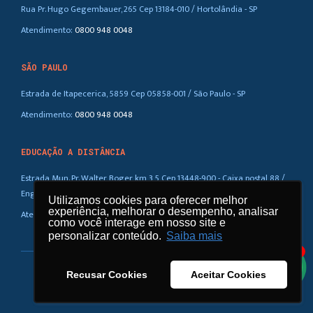
Rua Pr. Hugo Gegembauer, 265 Cep 13184-010 / Hortolândia - SP
Atendimento:
0800 948 0048
SÃO PAULO
Estrada de Itapecerica, 5859 Cep 05858-001 / São Paulo - SP
Atendimento:
0800 948 0048
EDUCAÇÃO A DISTÂNCIA
Estrada Mun. Pr. Walter Boger, km 3,5 Cep 13448-900 - Caixa postal 88 /
Eng. Coelho – SP
Utilizamos cookies para oferecer melhor
Utilizamos cookies para oferecer melhor
experiência, melhorar o desempenho, analisar
experiência, melhorar o desempenho, analisar
Atendimento:
0800 948 0048
como você interage em nosso site e
como você interage em nosso site e
personalizar conteúdo.
personalizar conteúdo.
Saiba mais
Saiba mais
1
Recusar Cookies
Recusar Cookies
Aceitar Cookies
Aceitar Cookies