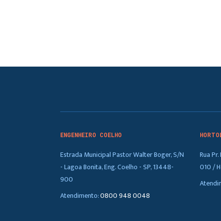
ENGENHEIRO COELHO
HORTO
Estrada Municipal Pastor Walter Boger, S/N
Rua Pr
- Lagoa Bonita, Eng. Coelho - SP, 13448-
010 / H
900
Atendi
Atendimento:
0800 948 0048