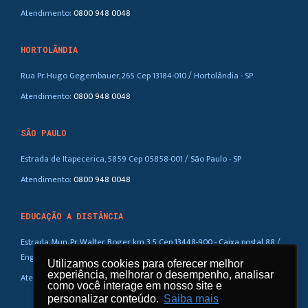
Atendimento:
0800 948 0048
HORTOLÂNDIA
Rua Pr. Hugo Gegembauer, 265 Cep 13184-010 / Hortolândia - SP
Atendimento:
0800 948 0048
SÃO PAULO
Estrada de Itapecerica, 5859 Cep 05858-001 / São Paulo - SP
Atendimento:
0800 948 0048
EDUCAÇÃO A DISTÂNCIA
Estrada Mun. Pr. Walter Boger, km 3,5 Cep 13448-900 - Caixa postal 88 /
Eng. Coelho – SP
Utilizamos cookies para oferecer melhor
Utilizamos cookies para oferecer melhor
experiência, melhorar o desempenho, analisar
experiência, melhorar o desempenho, analisar
Atendimento:
0800 948 0048
como você interage em nosso site e
como você interage em nosso site e
personalizar conteúdo.
personalizar conteúdo.
Saiba mais
Saiba mais