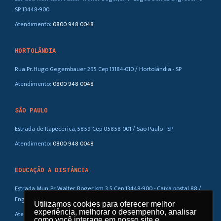
SP, 13448-900
Atendimento:
0800 948 0048
HORTOLÂNDIA
Rua Pr. Hugo Gegembauer, 265 Cep 13184-010 / Hortolândia - SP
Atendimento:
0800 948 0048
SÃO PAULO
Estrada de Itapecerica, 5859 Cep 05858-001 / São Paulo - SP
Atendimento:
0800 948 0048
EDUCAÇÃO A DISTÂNCIA
Estrada Mun. Pr. Walter Boger, km 3,5 Cep 13448-900 - Caixa postal 88 /
Eng. Coelho – SP
Utilizamos cookies para oferecer melhor
Utilizamos cookies para oferecer melhor
experiência, melhorar o desempenho, analisar
experiência, melhorar o desempenho, analisar
Atendimento:
0800 948 0048
como você interage em nosso site e
como você interage em nosso site e