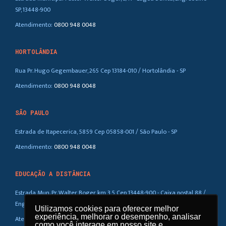
SP, 13448-900
Atendimento:
0800 948 0048
HORTOLÂNDIA
Rua Pr. Hugo Gegembauer, 265 Cep 13184-010 / Hortolândia - SP
Atendimento:
0800 948 0048
SÃO PAULO
Estrada de Itapecerica, 5859 Cep 05858-001 / São Paulo - SP
Atendimento:
0800 948 0048
EDUCAÇÃO A DISTÂNCIA
Estrada Mun. Pr. Walter Boger, km 3,5 Cep 13448-900 - Caixa postal 88 /
Eng. Coelho – SP
Utilizamos cookies para oferecer melhor
Utilizamos cookies para oferecer melhor
experiência, melhorar o desempenho, analisar
experiência, melhorar o desempenho, analisar
Atendimento:
0800 948 0048
como você interage em nosso site e
como você interage em nosso site e