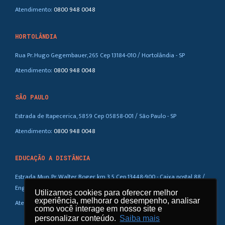
Atendimento:
0800 948 0048
HORTOLÂNDIA
Rua Pr. Hugo Gegembauer, 265 Cep 13184-010 / Hortolândia - SP
Atendimento:
0800 948 0048
SÃO PAULO
Estrada de Itapecerica, 5859 Cep 05858-001 / São Paulo - SP
Atendimento:
0800 948 0048
EDUCAÇÃO A DISTÂNCIA
Estrada Mun. Pr. Walter Boger, km 3,5 Cep 13448-900 - Caixa postal 88 /
Eng. Coelho – SP
Utilizamos cookies para oferecer melhor
Utilizamos cookies para oferecer melhor
experiência, melhorar o desempenho, analisar
experiência, melhorar o desempenho, analisar
Atendimento:
0800 948 0048
como você interage em nosso site e
como você interage em nosso site e
personalizar conteúdo.
personalizar conteúdo.
Saiba mais
Saiba mais