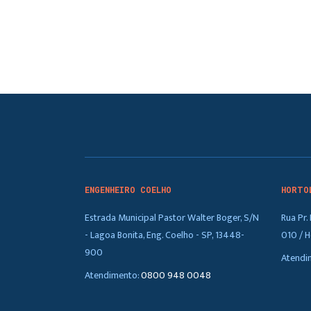
ENGENHEIRO COELHO
HORTO
Estrada Municipal Pastor Walter Boger, S/N
Rua Pr
- Lagoa Bonita, Eng. Coelho - SP, 13448-
010 / H
900
Atendi
Atendimento:
0800 948 0048