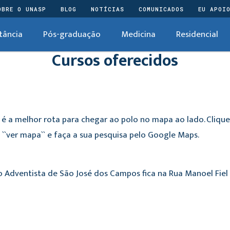
OBRE O UNASP
BLOG
NOTÍCIAS
COMUNICADOS
EU APOI
tância
Pós-graduação
Medicina
Residencial
Cursos oferecidos
 é a melhor rota para chegar ao polo no mapa ao lado. Cliqu
``ver mapa`` e faça a sua pesquisa pelo Google Maps.
o Adventista de São José dos Campos fica na Rua Manoel Fiel