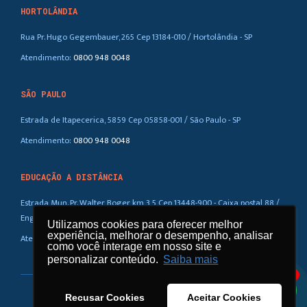
HORTOLÂNDIA
Rua Pr. Hugo Gegembauer, 265 Cep 13184-010 / Hortolândia - SP
Atendimento:
0800 948 0048
SÃO PAULO
Estrada de Itapecerica, 5859 Cep 05858-001 / São Paulo - SP
Atendimento:
0800 948 0048
EDUCAÇÃO A DISTÂNCIA
Estrada Mun. Pr. Walter Boger, km 3,5 Cep 13448-900 - Caixa postal 88 /
Eng. Coelho – SP
Utilizamos cookies para oferecer melhor
Utilizamos cookies para oferecer melhor
experiência, melhorar o desempenho, analisar
experiência, melhorar o desempenho, analisar
Atendimento:
0800 948 0048
como você interage em nosso site e
como você interage em nosso site e
personalizar conteúdo.
personalizar conteúdo.
Saiba mais
Saiba mais
1
Recusar Cookies
Recusar Cookies
Aceitar Cookies
Aceitar Cookies