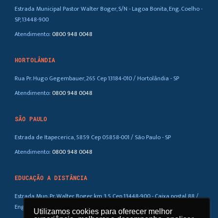
Estrada Municipal Pastor Walter Boger, S/N - Lagoa Bonita, Eng. Coelho -
SP, 13448-900
Atendimento:
0800 948 0048
HORTOLÂNDIA
Rua Pr. Hugo Gegembauer, 265 Cep 13184-010 / Hortolândia - SP
Atendimento:
0800 948 0048
SÃO PAULO
Estrada de Itapecerica, 5859 Cep 05858-001 / São Paulo - SP
Atendimento:
0800 948 0048
EDUCAÇÃO A DISTÂNCIA
Estrada Mun. Pr. Walter Boger, km 3,5 Cep 13448-900 - Caixa postal 88 /
Eng. Coelho – SP
Utilizamos cookies para oferecer melhor
Utilizamos cookies para oferecer melhor