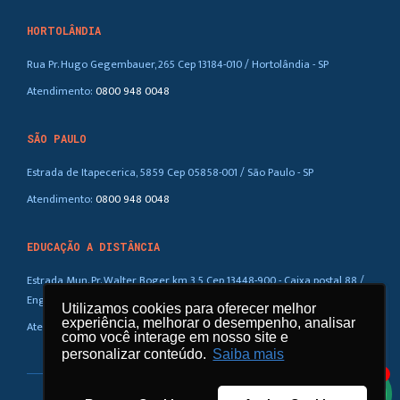
HORTOLÂNDIA
Rua Pr. Hugo Gegembauer, 265 Cep 13184-010 / Hortolândia - SP
Atendimento:
0800 948 0048
SÃO PAULO
Estrada de Itapecerica, 5859 Cep 05858-001 / São Paulo - SP
Atendimento:
0800 948 0048
EDUCAÇÃO A DISTÂNCIA
Estrada Mun. Pr. Walter Boger, km 3,5 Cep 13448-900 - Caixa postal 88 /
Eng. Coelho – SP
Utilizamos cookies para oferecer melhor
Utilizamos cookies para oferecer melhor
experiência, melhorar o desempenho, analisar
experiência, melhorar o desempenho, analisar
Atendimento:
0800 948 0048
como você interage em nosso site e
como você interage em nosso site e
personalizar conteúdo.
personalizar conteúdo.
Saiba mais
Saiba mais
1