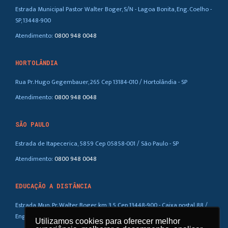
Estrada Municipal Pastor Walter Boger, S/N - Lagoa Bonita, Eng. Coelho -
SP, 13448-900
Atendimento:
0800 948 0048
HORTOLÂNDIA
Rua Pr. Hugo Gegembauer, 265 Cep 13184-010 / Hortolândia - SP
Atendimento:
0800 948 0048
SÃO PAULO
Estrada de Itapecerica, 5859 Cep 05858-001 / São Paulo - SP
Atendimento:
0800 948 0048
EDUCAÇÃO A DISTÂNCIA
Estrada Mun. Pr. Walter Boger, km 3,5 Cep 13448-900 - Caixa postal 88 /
Eng. Coelho – SP
Utilizamos cookies para oferecer melhor
Utilizamos cookies para oferecer melhor