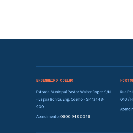
ENGENHEIRO COELHO
HORTO
Estrada Municipal Pastor Walter Boger, S/N
Rua Pr
- Lagoa Bonita, Eng. Coelho - SP, 13448-
010 / H
900
Atendi
Atendimento:
0800 948 0048