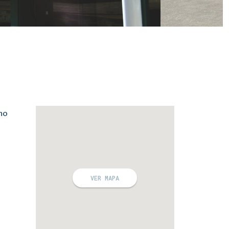
 no
VER MAPA