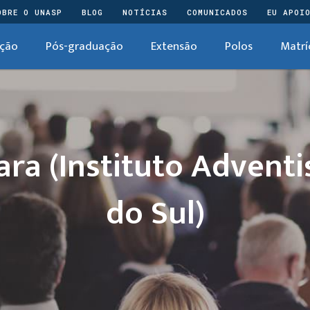
OBRE O UNASP
BLOG
NOTÍCIAS
COMUNICADOS
EU APOI
ção
Pós-graduação
Extensão
Polos
Matrí
ara (Instituto Adventi
do Sul)