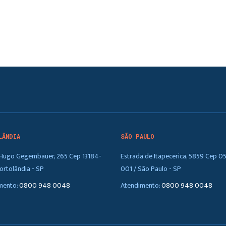
LÂNDIA
SÃO PAULO
. Hugo Gegembauer, 265 Cep 13184-
Estrada de Itapecerica, 5859 Cep 0
ortolândia - SP
001 / São Paulo - SP
mento:
0800 948 0048
Atendimento:
0800 948 0048