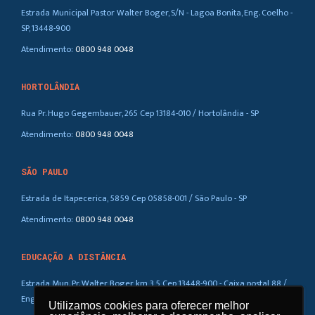
Estrada Municipal Pastor Walter Boger, S/N - Lagoa Bonita, Eng. Coelho -
SP, 13448-900
Atendimento:
0800 948 0048
HORTOLÂNDIA
Rua Pr. Hugo Gegembauer, 265 Cep 13184-010 / Hortolândia - SP
Atendimento:
0800 948 0048
SÃO PAULO
Estrada de Itapecerica, 5859 Cep 05858-001 / São Paulo - SP
Atendimento:
0800 948 0048
EDUCAÇÃO A DISTÂNCIA
Estrada Mun. Pr. Walter Boger, km 3,5 Cep 13448-900 - Caixa postal 88 /
Eng. Coelho – SP
Utilizamos cookies para oferecer melhor
Utilizamos cookies para oferecer melhor