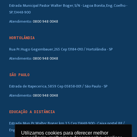
Estrada Municipal Pastor Walter Boger, S/N - Lagoa Bonita, Eng. Coelho -
SP, 13448-900
Atendimento:
0800 948 0048
HORTOLÂNDIA
Rua Pr. Hugo Gegembauer, 265 Cep 13184-010 / Hortolândia - SP
Atendimento:
0800 948 0048
SÃO PAULO
Estrada de Itapecerica, 5859 Cep 05858-001 / São Paulo - SP
Atendimento:
0800 948 0048
EDUCAÇÃO A DISTÂNCIA
Estrada Mun. Pr. Walter Boger, km 3,5 Cep 13448-900 - Caixa postal 88 /
Eng. Coelho – SP
Utilizamos cookies para oferecer melhor
Utilizamos cookies para oferecer melhor