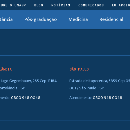
OBRE O UNASP
BLOG
NOTÍCIAS
COMUNICADOS
EU APOI
tância
Pós-graduação
Medicina
Residencial
LÂNDIA
SÃO PAULO
. Hugo Gegembauer, 265 Cep 13184-
Estrada de Itapecerica, 5859 Cep 0
ortolândia - SP
001 / São Paulo - SP
mento:
0800 948 0048
Atendimento:
0800 948 0048