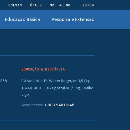
O
BOLSAS
ÚTEIS
SOU ALUNO
LOGIN
Educação Básica
Pesquisa e Extensão
EDUCAÇÃO A DISTÂNCIA
5858-
Estrada Mun. Pr. Walter Boger, km 3,5 Cep
13448-900 - Caixa postal 88 / Eng. Coelho
– SP
Atendimento:
0800 948 0048