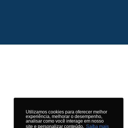
Utilizamos cookies para oferecer melhor
Utilizamos cookies para oferecer melhor
experiência, melhorar o desempenho,
experiência, melhorar o desempenho,
analisar como você interage em nosso
analisar como você interage em nosso
site e personalizar conteúdo.
site e personalizar conteúdo.
Saiba mais
Saiba mais