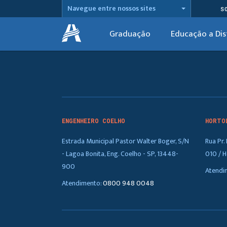
Navegue entre nossos sites
S
Graduação
Educação a Dis
ENGENHEIRO COELHO
HORTO
Estrada Municipal Pastor Walter Boger, S/N
Rua Pr
- Lagoa Bonita, Eng. Coelho - SP, 13448-
010 / H
900
Atendi
Atendimento:
0800 948 0048