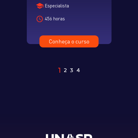
Especialista
456 horas
Conheça o curso
1
2
3
4