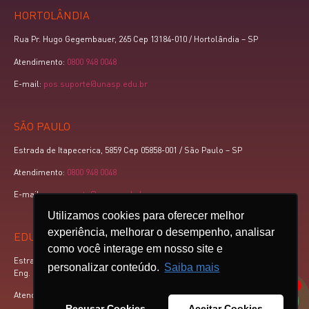
HORTOLÂNDIA
Rua Pr. Hugo Gegembauer, 265 Cep 13184-010 / Hortolândia – SP
Atendimento:
0800 948 0048
E-mail:
pos.suporte@unasp.edu.br
SÃO PAULO
Estrada de Itapecerica, 5859 Cep 05858-001 / São Paulo – SP
Atendimento:
0800 948 0048
E-mail:
pos.suporte@unasp.edu.br
Utilizamos cookies para oferecer melhor
experiência, melhorar o desempenho, analisar
EDUCAÇÃO A DISTÂNCIA
como você interage em nosso site e
Estrada Mun. Pr. Walter Boger, km 3,5 Cep 13448-900 – Caixa postal 88 /
personalizar conteúdo.
Saiba mais
Eng. Coelho – SP
1
Atendimento:
0800 948 0048
Recusar Cookies
Aceitar Cookies