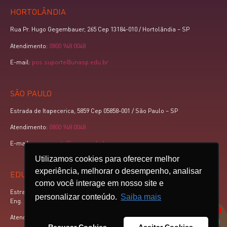
HORTOLÂNDIA
Rua Pr. Hugo Gegembauer, 265 Cep 13184-010 / Hortolândia – SP
Atendimento:
0800 948 0048
E-mail:
pos.suporte@unasp.edu.br
SÃO PAULO
Estrada de Itapecerica, 5859 Cep 05858-001 / São Paulo – SP
Atendimento:
0800 948 0048
E-mail:
pos.suporte@unasp.edu.br
Utilizamos cookies para oferecer melhor
experiência, melhorar o desempenho, analisar
EDUCAÇÃO A DISTÂNCIA
como você interage em nosso site e
Estrada Mun. Pr. Walter Boger, km 3,5 Cep 13448-900 – Caixa postal 88 /
personalizar conteúdo.
Saiba mais
Eng. Coelho – SP
1
Atendimento:
0800 948 0048