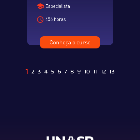
Especialista
456 horas
Conheça o curso
1
2
3
4
5
6
7
8
9
10
11
12
13