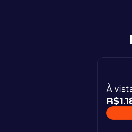
À vist
R$1.1