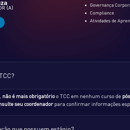
uza
Governança Corpora
R (A)
Compliance
Atividades de Apre
 TCC?
,
não é mais obrigatório
o TCC em nenhum curso de
pós
nsulte seu coordenador
para confirmar informações espe
uação que possuem estágio?