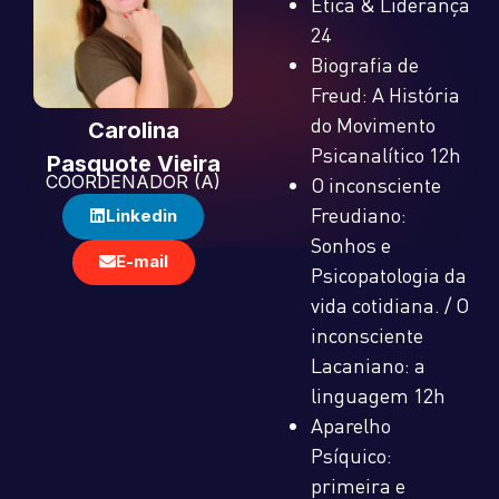
Ética & Liderança
24
Biografia de
Freud: A História
do Movimento
Carolina
Psicanalítico 12h
Pasquote Vieira
COORDENADOR (A)
O inconsciente
Freudiano:
Linkedin
Sonhos e
E-mail
Psicopatologia da
vida cotidiana. / O
inconsciente
Lacaniano: a
linguagem 12h
Aparelho
Psíquico:
primeira e