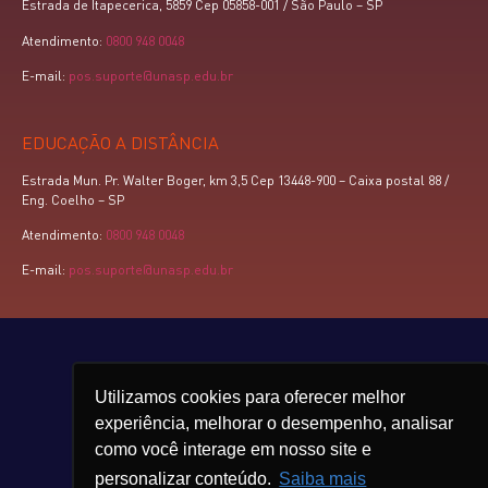
Estrada de Itapecerica, 5859 Cep 05858-001 / São Paulo – SP
Atendimento:
0800 948 0048
E-mail:
pos.suporte@unasp.edu.br
EDUCAÇÃO A DISTÂNCIA
Estrada Mun. Pr. Walter Boger, km 3,5 Cep 13448-900 – Caixa postal 88 /
Eng. Coelho – SP
Atendimento:
0800 948 0048
E-mail:
pos.suporte@unasp.edu.br
Utilizamos cookies para oferecer melhor
experiência, melhorar o desempenho, analisar
como você interage em nosso site e
personalizar conteúdo.
Saiba mais