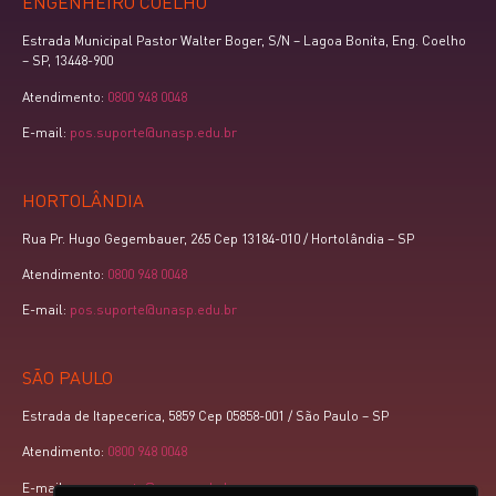
ENGENHEIRO COELHO
Estrada Municipal Pastor Walter Boger, S/N – Lagoa Bonita, Eng. Coelho
– SP, 13448-900
Atendimento:
0800 948 0048
E-mail:
pos.suporte@unasp.edu.br
HORTOLÂNDIA
Rua Pr. Hugo Gegembauer, 265 Cep 13184-010 / Hortolândia – SP
Atendimento:
0800 948 0048
E-mail:
pos.suporte@unasp.edu.br
SÃO PAULO
Estrada de Itapecerica, 5859 Cep 05858-001 / São Paulo – SP
Atendimento:
0800 948 0048
E-mail:
pos.suporte@unasp.edu.br