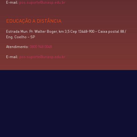
E-mail:
pos.suporte@unasp.edu.br
EDUCAÇÃO A DISTÂNCIA
Estrada Mun. Pr. Walter Boger, km 3,5 Cep 13448-900 – Caixa postal 88 /
Eng. Coelho – SP
Atendimento:
0800 948 0048
E-mail:
pos.suporte@unasp.edu.br