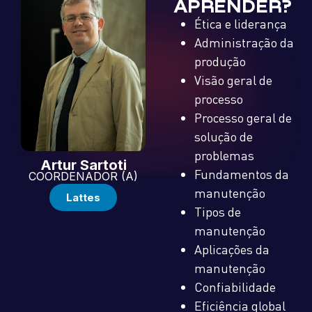
APRENDER?
Ética e liderança
Administração da
produção
Visão geral de
processo
Processo geral de
solução de
problemas
Artur
Sartoti
Fundamentos da
COORDENADOR (A)
manutenção
Lattes
Tipos de
manutenção
Aplicações da
manutenção
Confiabilidade
Eficiência global