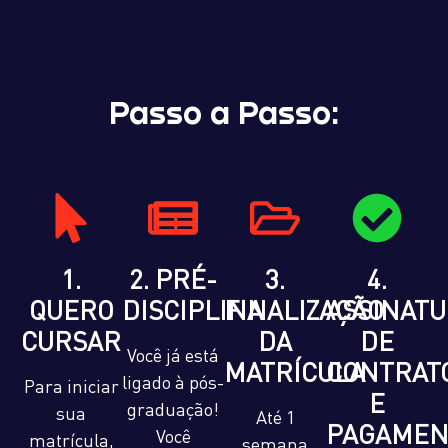
Passo a Passo:
1.
2. PRÉ-
3.
4.
QUERO
DISCIPLINA
FINALIZAÇÃO
ASSINAT
CURSAR
DA
DE
Você já está
MATRÍCULA
CONTRAT
ligado à pós-
Para iniciar
E
graduação!
sua
Até 1
PAGAMEN
Você
matrícula,
semana