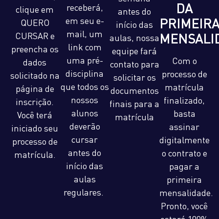
DA
receberá,
clique em
antes do
em seu e-
PRIMEIR
QUERO
início das
mail, um
CURSAR e
MENSALI
aulas, nossa
link com
preencha os
equipe fará
uma pré-
Com o
dados
contato para
disciplina
processo de
solicitado na
solicitar os
que todos os
matrícula
página de
documentos
nossos
finalizado,
inscrição.
finais para a
alunos
basta
Você terá
matrícula
deverão
assinar
iniciado seu
cursar
digitalmente
processo de
antes do
o contrato e
matrícula.
início das
pagar a
aulas
primeira
regulares.
mensalidade.
Pronto, você
estará 100%