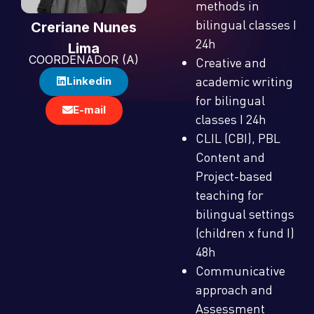
methods in
bilingual classes I
Creriane Nunes
24h
Lima
COORDENADOR (A)
Creative and
academic writing
Linkedin
for bilingual
E-mail
classes I 24h
CLIL (CBI), PBL
Content and
Project-based
teaching for
bilingual settings
(children x fund I)
48h
Communicative
approach and
Assessment