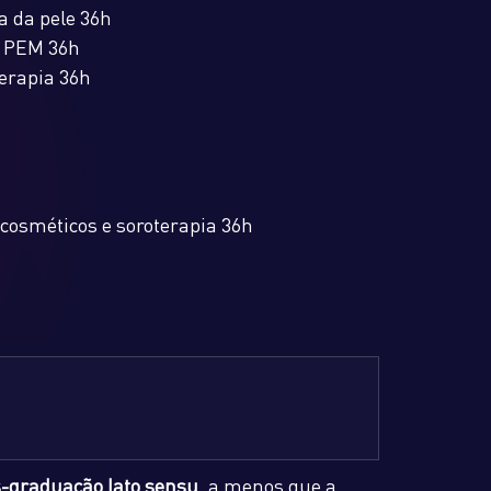
a da pele 36h
e PEM 36h
terapia 36h
 cosméticos e soroterapia 36h
-graduação lato sensu
, a menos que a