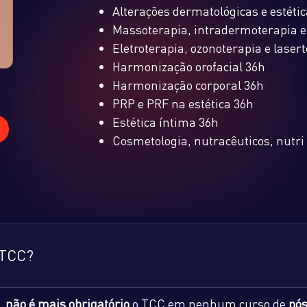
Alterações dermatológicas e estétic
Massoterapia, intradermoterapia 
Eletroterapia, ozonoterapia e laser
Harmonização orofacial 36h
Harmonização corporal 36h
PRP e PRF na estética 36h
Estética íntima 36h
Cosmetologia, nutracêuticos, nutri
 TCC?
,
não é mais obrigatório
o TCC em nenhum curso de
pós