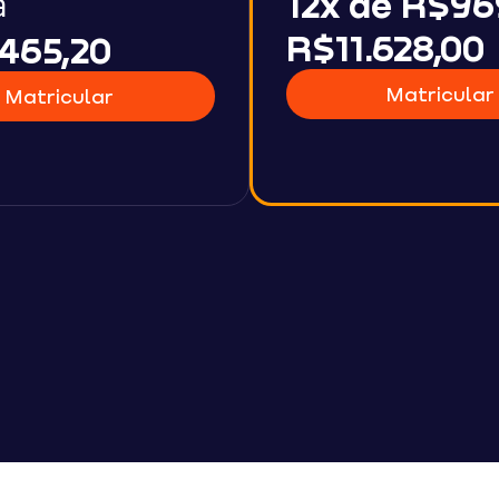
a
12x de R$96
R$11.628,00
465,20
Matricular
Matricular