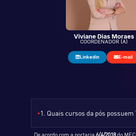
Viviane Dias Moraes
COORDENADOR (A)
Linkedin
E-mail
1. Quais cursos da pós possuem
De acordo com a portaria
6/4/2018
do MEC