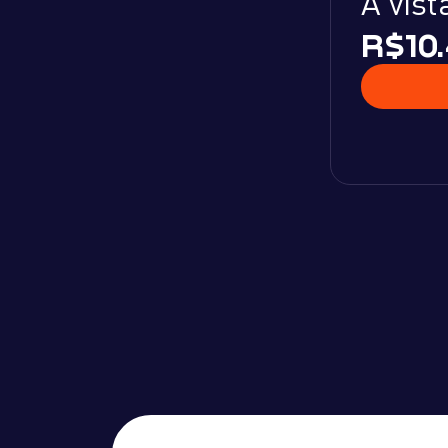
À vist
R$10.