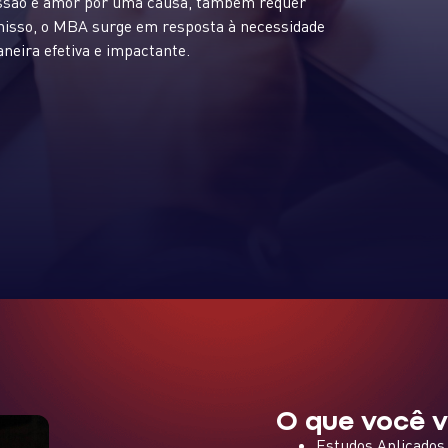
issão e amor por uma causa, também requer
 nisso, o MBA surge em resposta à necessidade
aneira efetiva e impactante.
O que você v
Estudos Aplicados 