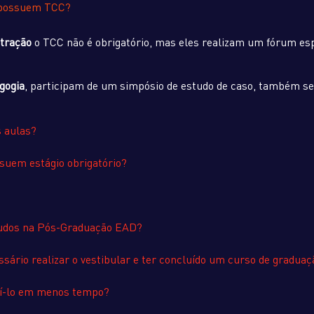
 possuem TCC?
tração
o TCC não é obrigatório, mas eles realizam um fórum espe
gogia
, participam de um simpósio de estudo de caso, também s
s aulas?
suem estágio obrigatório?
studos na Pós-Graduação EAD?
sário realizar o vestibular e ter concluído um curso de graduaç
luí-lo em menos tempo?