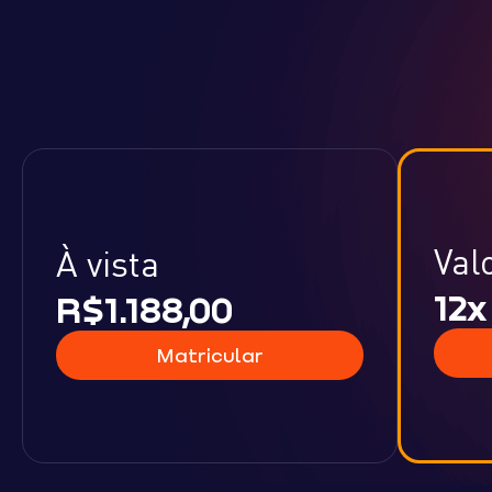
Val
À vista
12x
R$1.188,00
Matricular