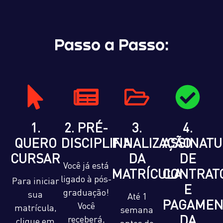
Passo a Passo:
1.
2. PRÉ-
3.
4.
QUERO
DISCIPLINA
FINALIZAÇÃO
ASSINAT
CURSAR
DA
DE
Você já está
MATRÍCULA
CONTRAT
ligado à pós-
Para iniciar
E
graduação!
sua
Até 1
PAGAMEN
Você
matrícula,
semana
DA
receberá,
clique em