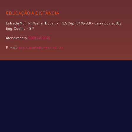
EDUCAÇÃO A DISTÂNCIA
Estrada Mun. Pr. Walter Boger, km 3,5 Cep 13448-900 – Caixa postal 88 /
Eng. Coelho – SP
Atendimento:
0800 948 0048
E-mail:
pos.suporte@unasp.edu.br