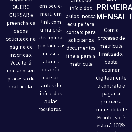
antes do
em seu e-
PRIMEIR
QUERO
início das
mail, um
CURSAR e
MENSALI
aulas, nossa
link com
preencha os
equipe fará
uma pré-
Com o
dados
contato para
disciplina
processo de
solicitado na
solicitar os
que todos os
matrícula
página de
documentos
nossos
finalizado,
inscrição.
finais para a
alunos
basta
Você terá
matrícula
deverão
assinar
iniciado seu
cursar
digitalmente
processo de
antes do
o contrato e
matrícula.
início das
pagar a
aulas
primeira
regulares.
mensalidade.
Pronto, você
estará 100%