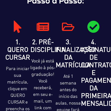
Passo a Passo:
1.
2. PRÉ-
3.
4.
QUERO
DISCIPLINA
FINALIZAÇÃO
ASSINAT
CURSAR
DA
DE
Você já está
MATRÍCULA
CONTRAT
ligado à pós-
Para iniciar
E
graduação!
sua
Até 1
PAGAMEN
Você
matrícula,
semana
DA
receberá,
clique em
antes do
em seu e-
PRIMEIR
QUERO
início das
mail, um
CURSAR e
MENSALI
aulas, nossa
link com
preencha os
equipe fará