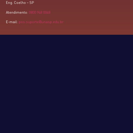
Eng. Coelho – SP
Atendimento:
0800 948 0048
E-mail:
pos.suporte@unasp.edu.br