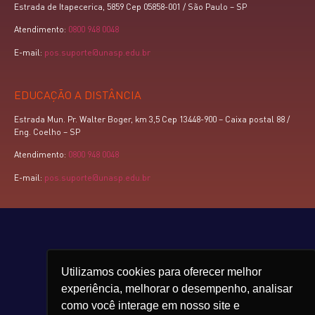
Estrada de Itapecerica, 5859 Cep 05858-001 / São Paulo – SP
Atendimento:
0800 948 0048
E-mail:
pos.suporte@unasp.edu.br
EDUCAÇÃO A DISTÂNCIA
Estrada Mun. Pr. Walter Boger, km 3,5 Cep 13448-900 – Caixa postal 88 /
Eng. Coelho – SP
Atendimento:
0800 948 0048
E-mail:
pos.suporte@unasp.edu.br
Utilizamos cookies para oferecer melhor
experiência, melhorar o desempenho, analisar
como você interage em nosso site e