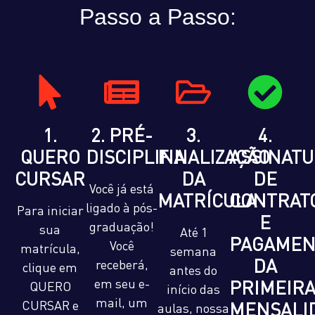
Passo a Passo:
1.
2. PRÉ-
3.
4.
QUERO
DISCIPLINA
FINALIZAÇÃO
ASSINAT
CURSAR
DA
DE
Você já está
MATRÍCULA
CONTRAT
ligado à pós-
Para iniciar
E
graduação!
sua
Até 1
PAGAMEN
Você
matrícula,
semana
DA
receberá,
clique em
antes do
em seu e-
PRIMEIR
QUERO
início das
mail, um
CURSAR e
MENSALI
aulas, nossa