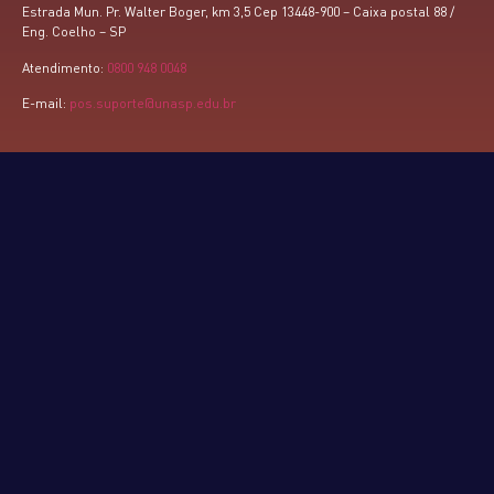
Estrada Mun. Pr. Walter Boger, km 3,5 Cep 13448-900 – Caixa postal 88 /
Eng. Coelho – SP
Atendimento:
0800 948 0048
E-mail:
pos.suporte@unasp.edu.br