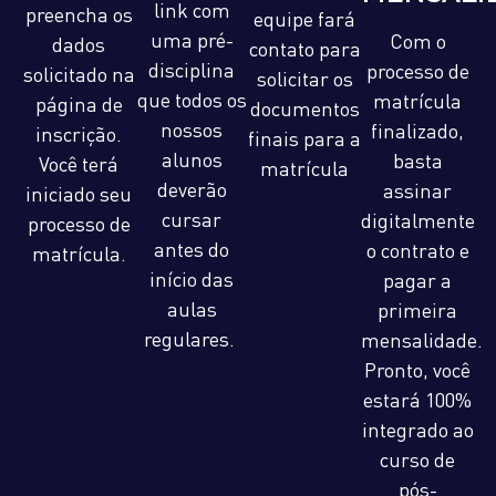
link com
preencha os
equipe fará
uma pré-
Com o
dados
contato para
disciplina
processo de
solicitado na
solicitar os
que todos os
matrícula
página de
documentos
nossos
finalizado,
inscrição.
finais para a
alunos
basta
Você terá
matrícula
deverão
assinar
iniciado seu
cursar
digitalmente
processo de
antes do
o contrato e
matrícula.
início das
pagar a
aulas
primeira
regulares.
mensalidade.
Pronto, você
estará 100%
integrado ao
curso de
pós-