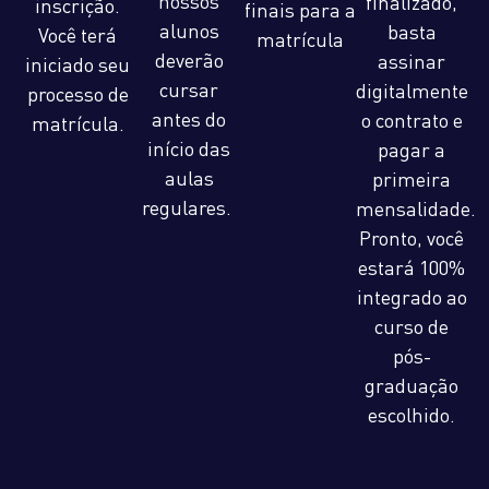
nossos
finalizado,
inscrição.
finais para a
alunos
basta
Você terá
matrícula
deverão
assinar
iniciado seu
cursar
digitalmente
processo de
antes do
o contrato e
matrícula.
início das
pagar a
aulas
primeira
regulares.
mensalidade.
Pronto, você
estará 100%
integrado ao
curso de
pós-
graduação
escolhido.