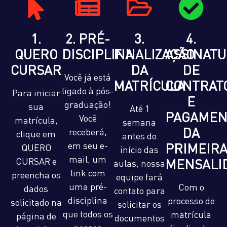
1.
2. PRÉ-
3.
4.
QUERO
DISCIPLINA
FINALIZAÇÃO
ASSINAT
CURSAR
DA
DE
Você já está
MATRÍCULA
CONTRAT
ligado à pós-
Para iniciar
E
graduação!
sua
Até 1
PAGAMEN
Você
matrícula,
semana
DA
receberá,
clique em
antes do
em seu e-
PRIMEIR
QUERO
início das
mail, um
CURSAR e
MENSALI
aulas, nossa
link com
preencha os
equipe fará
uma pré-
Com o
dados
contato para
disciplina
processo de
solicitado na
solicitar os
que todos os
matrícula
página de
documentos