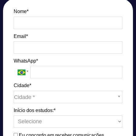
Nome*
Email*
WhatsApp*
Cidade*
Cidade*
Cidade *
Início dos estudos:*
Eu concordo em receber comunicações.