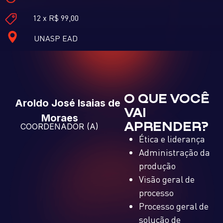
12 x R$ 99,00
UNASP EAD
O QUE VOCÊ
Aroldo
José
Isaias
de
VAI
Moraes
APRENDER?
COORDENADOR (A)
Ética e liderança
Administração da
produção
Visão geral de
processo
Processo geral de
solução de