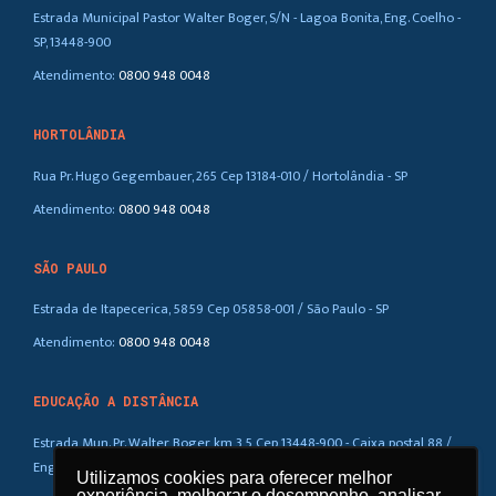
Estrada Municipal Pastor Walter Boger, S/N - Lagoa Bonita, Eng. Coelho -
SP, 13448-900
Atendimento:
0800 948 0048
HORTOLÂNDIA
Rua Pr. Hugo Gegembauer, 265 Cep 13184-010 / Hortolândia - SP
Atendimento:
0800 948 0048
SÃO PAULO
Estrada de Itapecerica, 5859 Cep 05858-001 / São Paulo - SP
Atendimento:
0800 948 0048
EDUCAÇÃO A DISTÂNCIA
Estrada Mun. Pr. Walter Boger, km 3,5 Cep 13448-900 - Caixa postal 88 /
Eng. Coelho – SP
Utilizamos cookies para oferecer melhor
Utilizamos cookies para oferecer melhor
experiência, melhorar o desempenho, analisar
experiência, melhorar o desempenho, analisar