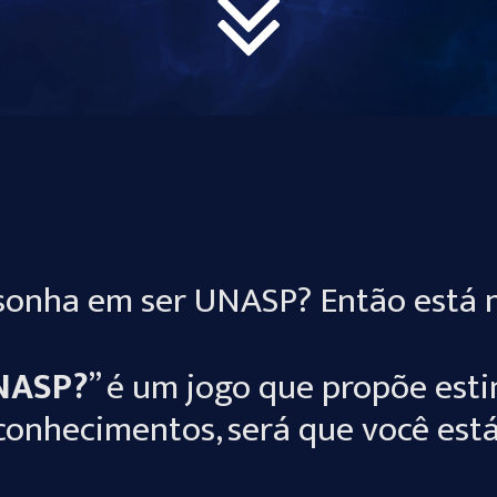
sonha em ser UNASP? Então está n
NASP?
” é um jogo que propõe est
 conhecimentos, será que você est