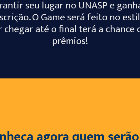
garantir seu lugar no UNASP e ganh
nscrição.
O Game será feito no esti
chegar até o final terá a chance
prêmios!
nheça agora quem serão