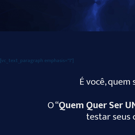
[vc_text_paragraph emphasis="1"]
É você, quem 
O “
Quem Quer Ser U
testar seus