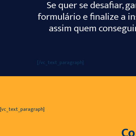
Se quer se desafiar, 
formulário e finalize a i
assim quem conseguir 
[/vc_text_paragraph]
[vc_text_paragraph]
Co