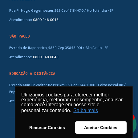
Rua Pr. Hugo Gegembauer, 265 Cep 13184-010 / Hortolândia - SP
Atendimento:
0800 948 0048
SÃO PAULO
Estrada de Itapecerica, 5859 Cep 05858-001 / São Paulo - SP
Atendimento:
0800 948 0048
EDUCAÇÃO A DISTÂNCIA
Estrada Mun. Pr. Walter Boger, km 3,5 Cep 13448-900 - Caixa postal 88 /
Eng. Coelho – SP
Utilizamos cookies para oferecer melhor
Utilizamos cookies para oferecer melhor
experiência, melhorar o desempenho, analisar
experiência, melhorar o desempenho, analisar
Atendimento:
0800 948 0048
como você interage em nosso site e
como você interage em nosso site e
personalizar conteúdo.
personalizar conteúdo.
Saiba mais
Saiba mais
1
Recusar Cookies
Recusar Cookies
Aceitar Cookies
Aceitar Cookies